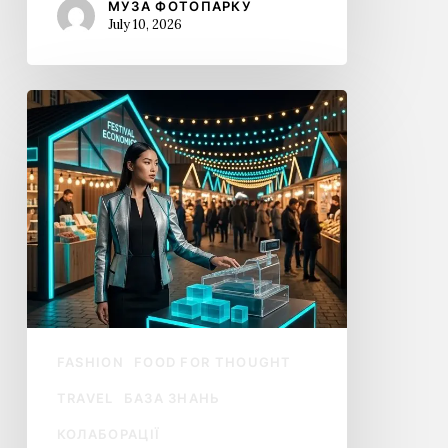
МУЗА ФОТОПАРКУ
July 10, 2026
Фестивалі
світла:
економічний
підйом,
зростання
туризму
та
виклики
сталого
розвитку
FASHION
FOOD FOR THOUGHT
TRAVEL
БАЗА ЗНАНЬ
КОЛАБОРАЦІЇ