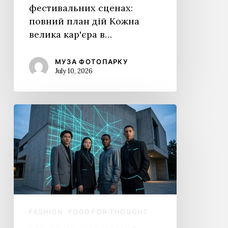
фестивальних сценах:
повний план дій Кожна
велика кар'єра в…
МУЗА ФОТОПАРКУ
July 10, 2026
Формування
спільноти
відеомапінгу.
Нетворкінг
та
співпраця
No products in the
FASHION
FOOD FOR THOUGHT