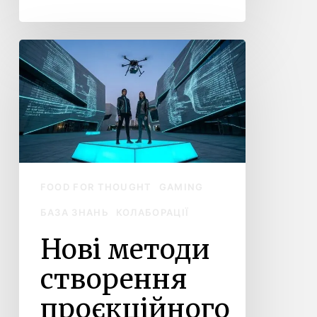
Нові
методи
створення
проєкційного
мапінгу. Що
таке
проєкційний
мапінг
FOOD FOR THOUGHT
GAMING
насправді
БАЗА ЗНАНЬ
КОЛАБОРАЦІЇ
Нові методи
створення
проєкційного