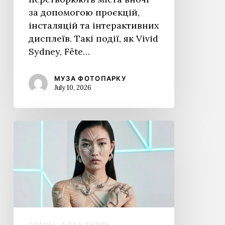
за допомогою проєкцій,
інсталяцій та інтерактивних
дисплеїв. Такі події, як Vivid
Sydney, Fête…
МУЗА ФОТОПАРКУ
July 10, 2026
Як
стати
художником
світового
класу,
використовуючи
проєкційний
мапінг
TRAVEL
БАЗА ЗНАНЬ