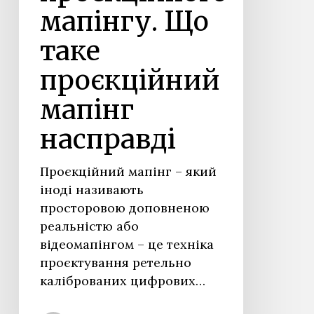
мапінгу. Що
таке
проєкційний
мапінг
насправді
Проєкційний мапінг – який
іноді називають
просторовою доповненою
реальністю або
відеомапінгом – це техніка
проєктування ретельно
каліброваних цифрових…