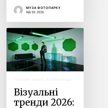
МУЗА ФОТОПАРКУ
July 10, 2026
Візуальні
тренди
2026:
Що
буде
популярним
на
віджей-
FASHION
MUSIC
КОЛАБОРАЦІЇ
сцені
Візуальні
тренди 2026: