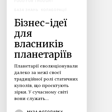
FOOD FOR THOUGHT
БАЗА ЗНАНЬ
КОЛАБОРАЦІЇ
Бізнес-ідеї
для
власників
планетаріїв
Планетарії еволюціонували
далеко за межі своєї
традиційної ролі статичних
куполів, що проєктують
зірки. У сучасному світі
вони служать…
МУЗА ФОТОПАРКУ