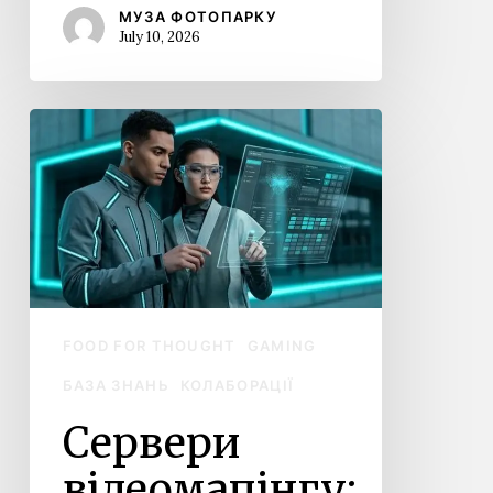
МУЗА ФОТОПАРКУ
July 10, 2026
Сервери
відеомапінгу:
керування
складними
візуальними
проєкціями
FOOD FOR THOUGHT
GAMING
БАЗА ЗНАНЬ
КОЛАБОРАЦІЇ
Сервери
відеомапінгу: