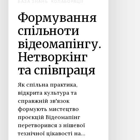
cart.
БАЗА ЗНАНЬ
КОЛАБОРАЦІЇ
Формування
GO TO SHOP
спільноти
відеомапінгу.
Нетворкінг
та співпраця
Як спільна практика,
відкрита культура та
справжній зв'язок
формують мистецтво
проєкцій Відеомапінг
перетворився з нішевої
технічної цікавості на…