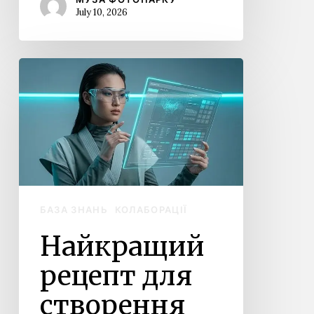
July 10, 2026
Найкращий
рецепт
для
створення
дивовижного
шоу
проєкційного
мапінгу
БАЗА ЗНАНЬ
КОЛАБОРАЦІЇ
Найкращий
рецепт для
створення