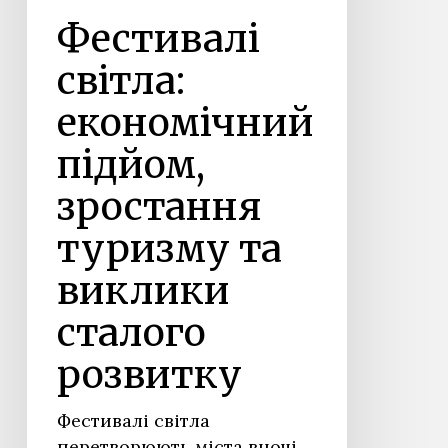
Фестивалі
світла:
економічний
підйом,
зростання
туризму та
виклики
сталого
розвитку
Фестивалі світла
перетворюють міста вночі