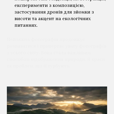
експерименти з композицією,
застосування дронів для зйомки з
висоти та акцент на екологічних
питаннях.
Пейзажна фотографія продовжує
розвиватися і привертає увагу фотографів
з усього світу. Вона стала важливим
способом відображення природи, її краси
та проблем, що її турбують.