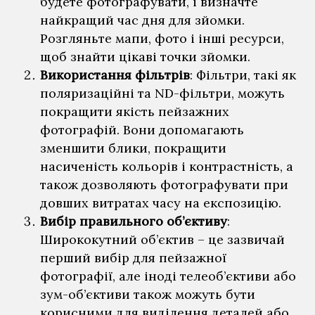
будете фотографувати, і визначте
найкращий час дня для зйомки.
Розгляньте мапи, фото і інші ресурси,
щоб знайти цікаві точки зйомки.
Використання фільтрів
: Фільтри, такі як
поляризаційні та ND-фільтри, можуть
покращити якість пейзажних
фотографій. Вони допомагають
зменшити блики, покращити
насиченість кольорів і контрастність, а
також дозволяють фотографувати при
довших витратах часу на експозицію.
Вибір правильного об’єктиву
:
Ширококутний об’єктив – це зазвичай
перший вибір для пейзажної
фотографії, але іноді телеоб’єктиви або
зум-об’єктиви також можуть бути
корисними для виділення деталей або