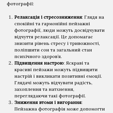
фотографії:
Релаксація і стресозниження
: Глядя на
спокійні та гармонійні пейзажні
фотографії, люди можуть досвідчувати
відчуття релаксації. Це допомагає
знизити рівень стресу і тривожності,
поліпшити сон та загальний стан
психічного здоров’я.
Підвищення настрою
: Яскраві та
красиві пейзажи можуть підвищити
настрій і викликати позитивні емоції.
Глядачі можуть відчувати радість,
No products in the
захоплення та натхнення,
переглядаючи такі фотографії.
cart.
Зниження втоми і вигорання
:
Пейзажна фотографія може допомогти