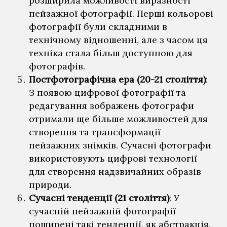
розширила можливості виразності
пейзажної фотографії. Перші кольорові
фотографії були складними в
технічному відношенні, але з часом ця
техніка стала більш доступною для
фотографів.
Постфотографічна ера (20-21 століття)
:
З появою цифрової фотографії та
редагування зображень фотографи
отримали ще більше можливостей для
створення та трансформації
пейзажних знімків. Сучасні фотографи
використовують цифрові технології
для створення надзвичайних образів
природи.
Сучасні тенденції (21 століття)
: У
сучасній пейзажній фотографії
поширені такі тенденції, як абстракція,