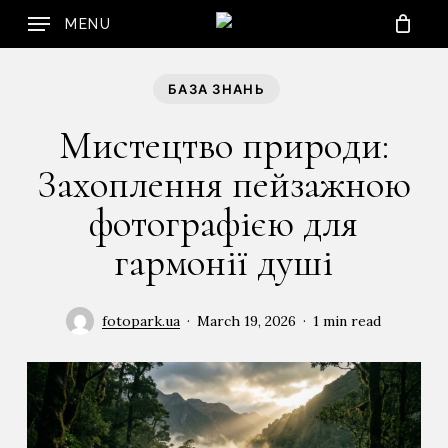
Skip
MENU
to
Cart
Close
Cart
main
content
БАЗА ЗНАНЬ
Мистецтво природи:
Захоплення пейзажною
фотографією для
гармонії душі
fotopark.ua
March 19, 2026
1 min read