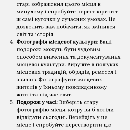
старі зображення цього місця в
минулому і спробуйте перестворити ті
ж самі куточки у сучасних умовах. Це
дозволить вам побачити, як змінився
світ та історія.
Фотографія місцевої культури
: Ваші
подорожі можуть бути чудовим
способом вивчення та документування
місцевої культури. Вируште в пошуках
місцевих традицій, обрядів, ремесел і
звичаїв. Фотографуйте місцевих
жителів у їхньому повсякденному
житті та під час свят.
Subtotal:
0
€
Подорож у часі
: Виберіть стару
фотографію місця, котру ви б хотіли
VIEW CART
CHECKOUT
відвідати сьогодні. Перейдіть у це
місце і спробуйте перестворити цю